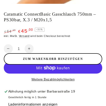
Caramatic ConnectBasic Gasschlauch 750mm –
PS30bar, X.3 / M20x1,5
45
,00
–31%
,95
64
€
€
Regulärer
inkl. MwSt.
Verkaufspreis
Versand
wird beim Checkout berechnet
Preis
Anzahl
Verringere
Erhöhe
die
die
ZUM WARENKORB HINZUFÜGEN
Menge
Menge
für
für
Caramatic
Caramatic
ConnectBasic
ConnectBasic
Weitere Bezahlmöglichkeiten
Gasschlauch
Gasschlauch
750mm
750mm
Abholung möglich unter
Barbarastraße 19
–
–
PS30bar,
PS30bar,
Gewöhnlich fertig in 1 Stunde
X.3
X.3
Ladeninformationen anzeigen