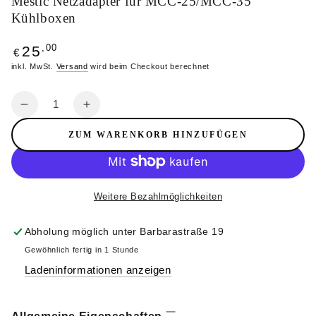
Mestic Netzadapter für MCC-25/MCC-35
Kühlboxen
25
Regulärer
,00
€
Preis
inkl. MwSt.
Versand
wird beim Checkout berechnet
Anzahl
Verringere
Erhöhe
die
die
ZUM WARENKORB HINZUFÜGEN
Menge
Menge
für
für
Mestic
Mestic
Netzadapter
Netzadapter
Weitere Bezahlmöglichkeiten
für
für
MCC-
MCC-
Abholung möglich unter
Barbarastraße 19
25/MCC-
25/MCC-
35
35
Gewöhnlich fertig in 1 Stunde
Kühlboxen
Kühlboxen
Ladeninformationen anzeigen